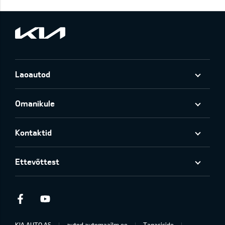
Laoautod
Omanikule
Kontaktid
Ettevõttest
Facebook
Youtube
KIA AUTO AS
autod.automaailm.ee
Tagasiside