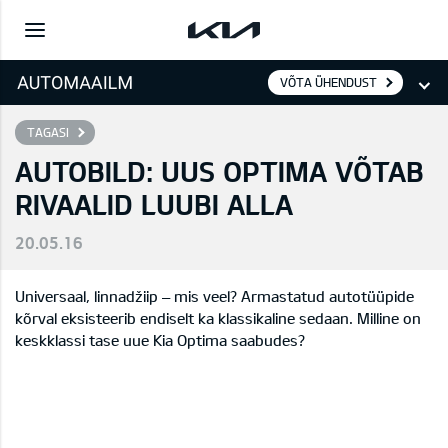
VÕTA ÜHENDUST
TAGASI
AUTOBILD: UUS OPTIMA VÕTAB
RIVAALID LUUBI ALLA
20.05.16
Universaal, linnadžiip – mis veel? Armastatud autotüüpide
kõrval eksisteerib endiselt ka klassikaline sedaan. Milline on
keskklassi tase uue Kia Optima saabudes?