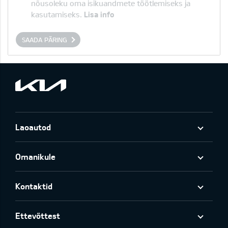
nõusoleku oma isikuandmete töötlemiseks ja
kasutamiseks.
Lisa info
SAADA PÄRING
Laoautod
Omanikule
Kontaktid
Ettevõttest