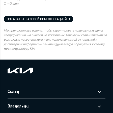
- Опции
ПОКАЗАТЬ С БАЗОВОЙ КОМПЛЕКТАЦИЕЙ
Мы приложили все усилия, чтобы гарантировать правильность цен и
спецификаций, но ошибки не исключены. Приносим свои извинения за
возможные несоответствия и для получения самой актуальной и
достоверной информации рекомендуем всегда обращаться к своему
местному дилеру KIA.
Cклад
Владельцу