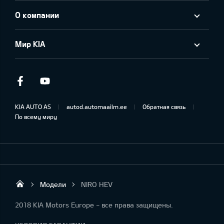
О компании
Мир KIA
Facebook
Youtube
KIA AUTO AS
autod.automaailm.ee
Обратная связь
По всему миру
Модели
NIRO HEV
Salome Tartu AS
2018 KIA Motors Europe - все права защищены.