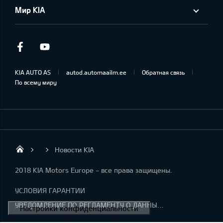
Мир KIA
Facebook
Youtube
KIA AUTO AS
autod.automaailm.ee
Обратная связь
По всему миру
Новости KIA
Salome Tartu AS
2018 KIA Motors Europe - все права защищены.
УСЛОВИЯ ГАРАНТИИ
УВЕДОМЛЕНИЕ ПО РЕГЛАМЕНТУ О ДАННЫХ "KIA CONNECT "