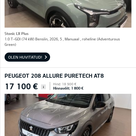
Stonic LX Plus
1.0 T-GDI (74 kW) Bensiin, 2026, 5 , Manuaal , roheline (Adventurous
Green)
OLEN HUVITATUD!
PEUGEOT 208 ALLURE PURETECH AT8
17 100 €
Hind: 18 900 €
i
Hinnavõit: 1 800 €