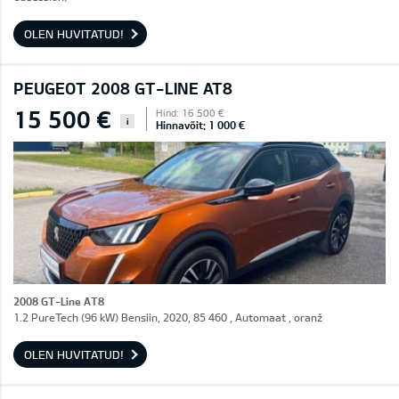
OLEN HUVITATUD!
PEUGEOT 2008 GT-LINE AT8
15 500 €
Hind: 16 500 €
i
Hinnavõit: 1 000 €
2008 GT-Line AT8
1.2 PureTech (96 kW) Bensiin, 2020, 85 460 , Automaat , oranž
OLEN HUVITATUD!