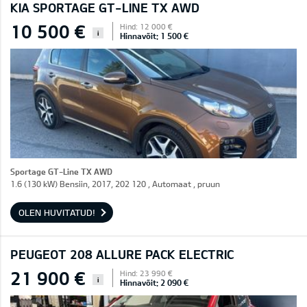
KIA SPORTAGE GT-LINE TX AWD
10 500 €
Hind: 12 000 €
i
Hinnavõit: 1 500 €
Sportage GT-Line TX AWD
1.6 (130 kW) Bensiin, 2017, 202 120 , Automaat , pruun
OLEN HUVITATUD!
PEUGEOT 208 ALLURE PACK ELECTRIC
21 900 €
Hind: 23 990 €
i
Hinnavõit: 2 090 €