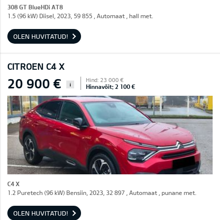
308 GT BlueHDi AT8
1.5 (96 kW) Diisel, 2023, 59 855 , Automaat , hall met.
OLEN HUVITATUD!
CITROEN C4 X
20 900 €
Hind: 23 000 €
i
Hinnavõit: 2 100 €
C4 X
1.2 Puretech (96 kW) Bensiin, 2023, 32 897 , Automaat , punane met.
OLEN HUVITATUD!