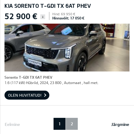
KIA SORENTO T-GDI TX 6AT PHEV
52 900 €
Hind: 69 950 €
i
Hinnavõit: 17 050 €
Sorento T-GDI TX 6AT PHEV
1.6 (117 kW) Hübriid, 2024, 23 800 , Automaat , hall met.
OLEN HUVITATUD!
1
2
Eelmine
Järgmine