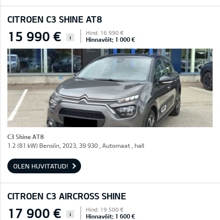
CITROEN C3 SHINE AT8
15 990 €
Hind: 16 990 €
i
Hinnavõit: 1 000 €
C3 Shine AT8
1.2 (81 kW) Bensiin, 2023, 39 930 , Automaat , hall
OLEN HUVITATUD!
CITROEN C3 AIRCROSS SHINE
17 900 €
Hind: 19 500 €
i
Hinnavõit: 1 600 €