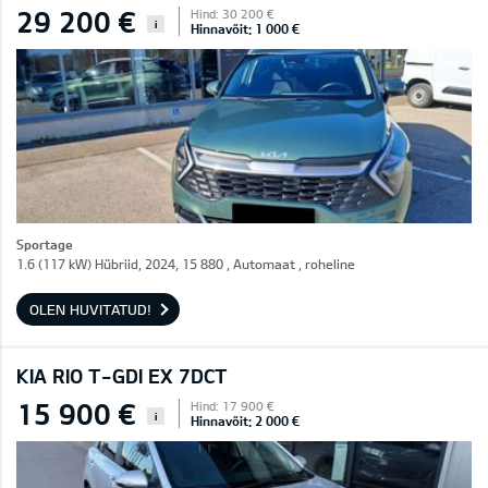
29 200 €
Hind: 30 200 €
i
Hinnavõit: 1 000 €
Sportage
1.6 (117 kW) Hübriid, 2024, 15 880 , Automaat , roheline
OLEN HUVITATUD!
KIA RIO T-GDI EX 7DCT
15 900 €
Hind: 17 900 €
i
Hinnavõit: 2 000 €