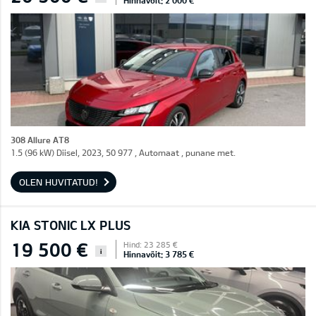
Hinnavõit: 2 000 €
308 Allure AT8
1.5 (96 kW) Diisel, 2023, 50 977 , Automaat , punane met.
OLEN HUVITATUD!
KIA STONIC LX PLUS
19 500 €
Hind: 23 285 €
i
Hinnavõit: 3 785 €