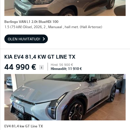
Berlingo VAN L1 2.0t BlueHDi 100
1.5 (75 kW) Diisel, 2026, 2 , Manuaal , hall met. (Hall Artense)
OLEN HUVITATUD!
KIA EV4 81,4 KW GT LINE TX
44 990 €
Hind: 56 900 €
i
Hinnavõit: 11 910 €
EV4 81,4 kw GT Line TX