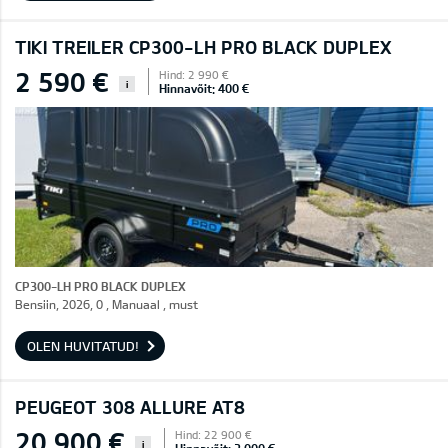
TIKI TREILER CP300-LH PRO BLACK DUPLEX
2 590 €
Hind: 2 990 €
i
Hinnavõit: 400 €
CP300-LH PRO BLACK DUPLEX
Bensiin, 2026, 0 , Manuaal , must
OLEN HUVITATUD!
PEUGEOT 308 ALLURE AT8
20 900 €
Hind: 22 900 €
i