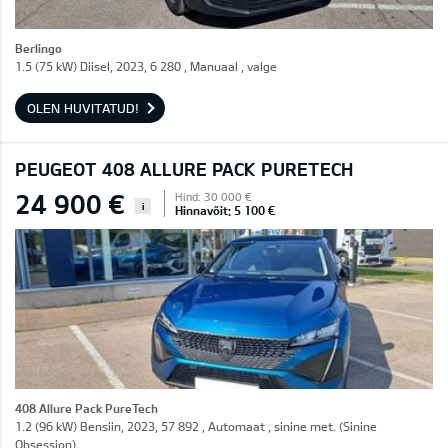
Berlingo
1.5 (75 kW) Diisel, 2023, 6 280 , Manuaal , valge
OLEN HUVITATUD!
PEUGEOT 408 ALLURE PACK PURETECH
24 900 €
Hind: 30 000 €
i
Hinnavõit: 5 100 €
408 Allure Pack PureTech
1.2 (96 kW) Bensiin, 2023, 57 892 , Automaat , sinine met. (Sinine
Obsession)