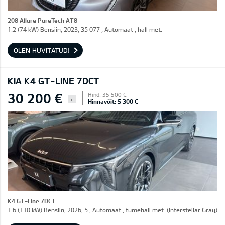
208 Allure PureTech AT8
1.2 (74 kW) Bensiin, 2023, 35 077 , Automaat , hall met.
OLEN HUVITATUD!
KIA K4 GT-LINE 7DCT
30 200 €
Hind: 35 500 €
i
Hinnavõit: 5 300 €
K4 GT-Line 7DCT
1.6 (110 kW) Bensiin, 2026, 5 , Automaat , tumehall met. (Interstellar Gray)