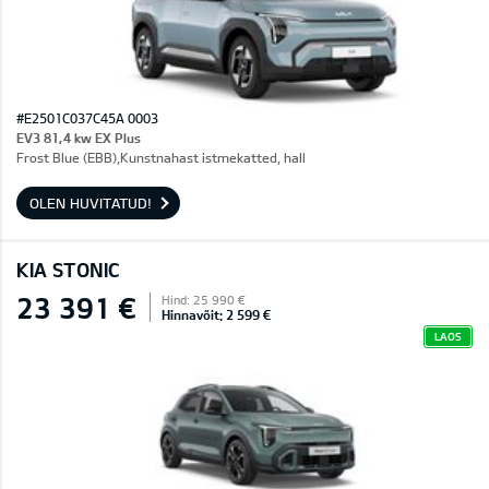
#E2501C037C45A 0003
EV3 81,4 kw EX Plus
Frost Blue (EBB),Kunstnahast istmekatted, hall
OLEN HUVITATUD!
KIA STONIC
23 391 €
Hind: 25 990 €
Hinnavõit: 2 599 €
LAOS