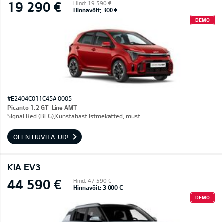
19 290 €
Hind: 19 590 €
Hinnavõit: 300 €
DEMO
#E2404C011C45A 0005
Picanto 1,2 GT-Line AMT
Signal Red (BEG),Kunstahast istmekatted, must
OLEN HUVITATUD!
KIA EV3
44 590 €
Hind: 47 590 €
Hinnavõit: 3 000 €
DEMO