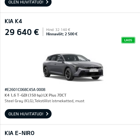
OLEN HUVITATUD!
KIA K4
29 640 €
Hind: 32 140 €
Hinnavõit: 2 500 €
LAOS
#E2601C068C45A 0008
K4 1,6 T-GDI (150 hp) LX Plus 7DCT
Steel Gray (KLG),Tekstiilist istmekatted, must
OLEN HUVITATUD!
KIA E-NIRO