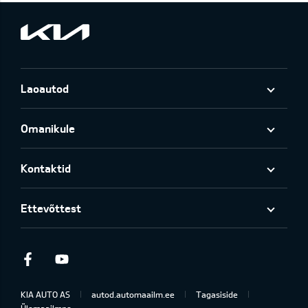
Laoautod
Omanikule
Kontaktid
Ettevõttest
Facebook
Youtube
KIA AUTO AS
autod.automaailm.ee
Tagasiside
Ülemaailmne