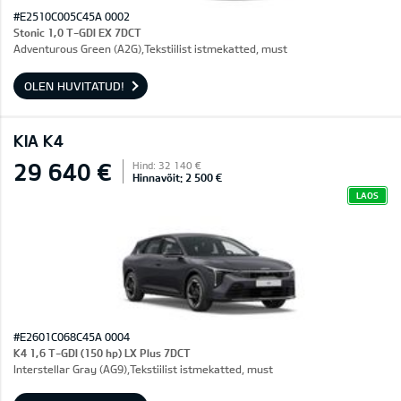
#E2510C005C45A 0002
Stonic 1,0 T-GDI EX 7DCT
Adventurous Green (A2G),Tekstiilist istmekatted, must
OLEN HUVITATUD!
KIA K4
29 640 €
Hind: 32 140 €
Hinnavõit: 2 500 €
LAOS
#E2601C068C45A 0004
K4 1,6 T-GDI (150 hp) LX Plus 7DCT
Interstellar Gray (AG9),Tekstiilist istmekatted, must